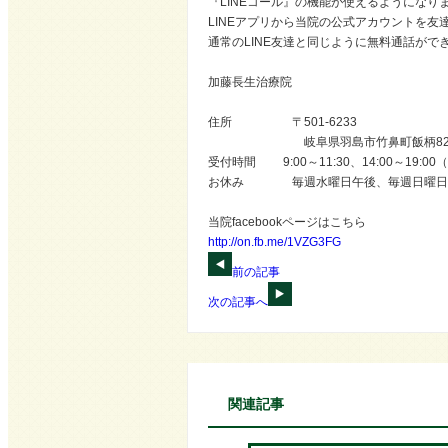
『LINEコール』の機能が使えるようになり
LINEアプリから当院の公式アカウントを友
通常のLINE友達と同じように無料通話がで
加藤長生治療院
住所 〒501-6233
岐阜県羽島市竹鼻町飯柄820-
受付時間 9:00～11:30、14:00～19:0
お休み 毎週水曜日午後、毎週日曜日
当院facebookページはこちら
http://on.fb.me/1VZG3FG
前の記事
次の記事へ
関連記事