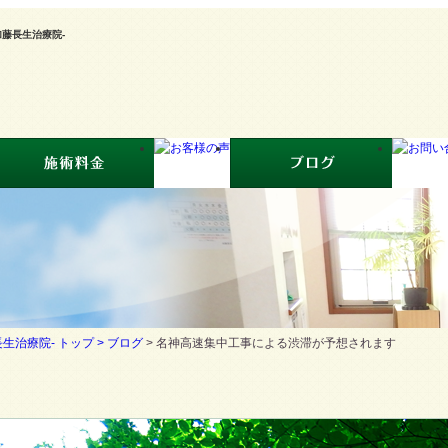
藤長生治療院-
生治療院- トップ >
ブログ
> 名神高速集中工事による渋滞が予想されます