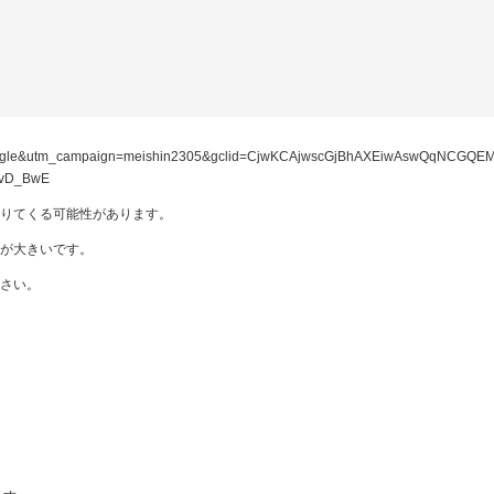
ogle&utm_campaign=meishin2305&gclid=CjwKCAjwscGjBhAXEiwAswQqNCGQEM
AvD_BwE
りてくる可能性があります。
が大きいです。
さい。