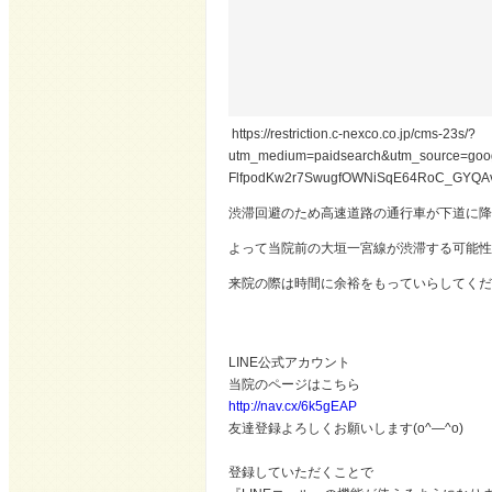
https://restriction.c-nexco.co.jp/cms-23s/?
utm_medium=paidsearch&utm_source=go
FlfpodKw2r7SwugfOWNiSqE64RoC_GYQ
渋滞回避のため高速道路の通行車が下道に降
よって当院前の大垣一宮線が渋滞する可能性
来院の際は時間に余裕をもっていらしてくだ
LINE公式アカウント
当院のページはこちら
http://nav.cx/6k5gEAP
友達登録よろしくお願いします(o^―^o)
登録していただくことで