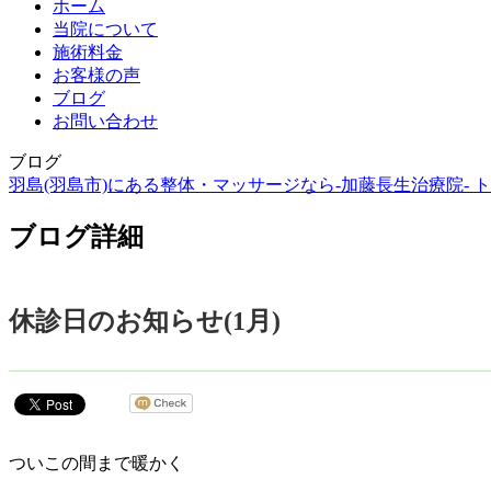
ホーム
当院について
施術料金
お客様の声
ブログ
お問い合わせ
ブログ
羽島(羽島市)にある整体・マッサージなら-加藤長生治療院- ト
ブログ詳細
休診日のお知らせ(1月)
ついこの間まで暖かく